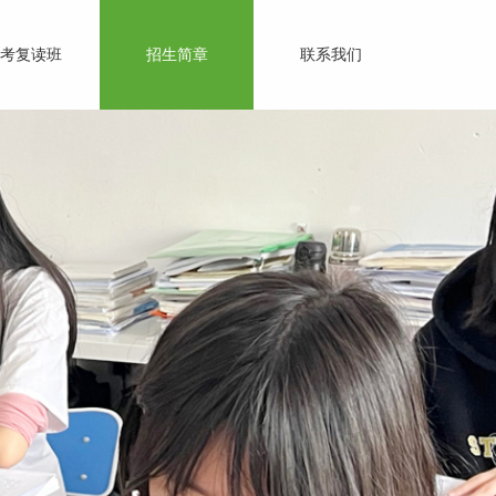
考复读班
招生简章
联系我们
百尺竿头 更进一步
不只是装饰而是训练心灵，使具备有用的能力
而非填塞前人经验的累积。
——(美）爱德华兹