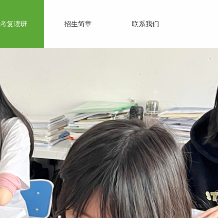
考复读班
招生简章
联系我们
百尺竿头 更进一步
不只是装饰而是训练心灵，使具备有用的能力
而非填塞前人经验的累积。
——(美）爱德华兹